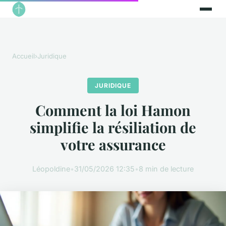
Accueil
›
Juridique
JURIDIQUE
Comment la loi Hamon
simplifie la résiliation de
votre assurance
Léopoldine
•
31/05/2026 12:35
•
8 min de lecture