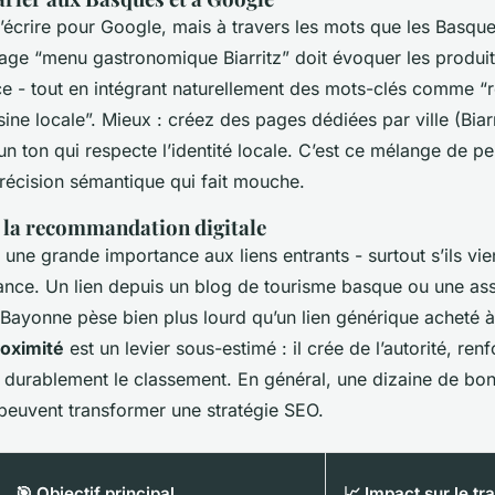
d’écrire
pour
Google, mais
à travers
les mots que les Basques
ge “menu gastronomique Biarritz” doit évoquer les produits 
ce - tout en intégrant naturellement des mots-clés comme “r
ine locale”. Mieux : créez des pages dédiées par ville (Biar
 ton qui respecte l’identité locale. C’est ce mélange de pe
récision sémantique qui fait mouche.
: la recommandation digitale
ne grande importance aux liens entrants - surtout s’ils vie
ance. Un lien depuis un blog de tourisme basque ou une ass
ayonne pèse bien plus lourd qu’un lien générique acheté à 
roximité
est un levier sous-estimé : il crée de l’autorité, renf
e durablement le classement. En général, une dizaine de bon
 peuvent transformer une stratégie SEO.
🎯 Objectif principal
📈 Impact sur le tra