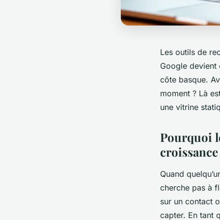
Les outils de re
Google devient c
côte basque. Avo
moment ? Là est 
une vitrine stat
Pourquoi l
croissance
Quand quelqu’un 
cherche pas à flâ
sur un contact o
capter. En tant 