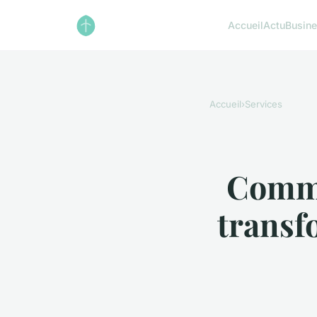
Accueil
Actu
Busin
Accueil
›
Services
Comme
transf