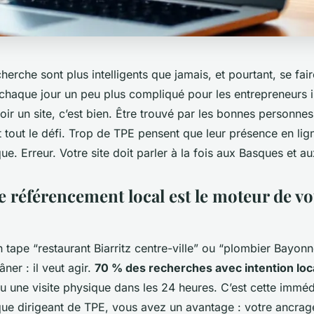
cherche sont plus intelligents que jamais, et pourtant, se fair
haque jour un peu plus compliqué pour les entrepreneurs in
ir un site, c’est bien. Être trouvé par les bonnes personne
tout le défi. Trop de TPE pensent que leur présence en lign
ique. Erreur. Votre site doit parler à la fois aux Basques et a
e référencement local est le moteur de vo
tape “restaurant Biarritz centre-ville” ou “plombier Bayonne
ner : il veut agir.
70 % des recherches avec intention loc
u une visite physique dans les 24 heures. C’est cette immédi
que dirigeant de TPE, vous avez un avantage : votre ancrage 