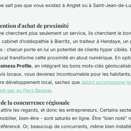
ne sait pas que vous existez à Anglet ou à Saint-Jean-de-Lu
ention d'achat de proximité
ne cherchent plus seulement un service, ils cherchent
le bo
 cabinet d’ostéopathie à Biarritz, un traiteur à Hendaye, un
: chacun porte en lui un potentiel de clients hyper ciblés. 
ocal transforme cette proximité en atout numérique. En opti
siness Profile
, en intégrant les bons mots-clés géolocalisé
vis locaux, vous devenez incontournable pour les habitants.
tre développement local, sachez que
daidyl accompagne les
ant seo au Pays Basque
.
de la concurrence régionale
ttire les regards, et donc les entrepreneurs. Certains secte
obilier, bien-être - sont saturés en ligne. Être “bien noté” ne 
référencé
. Or, beaucoup de concurrents, même bien installés