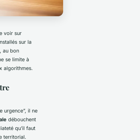
e voir sur
stallés sur la
s, au bon
e se limite à
ux algorithmes.
tre
 urgence”, il ne
ale
débouchent
ateté qu’il faut
territorial.