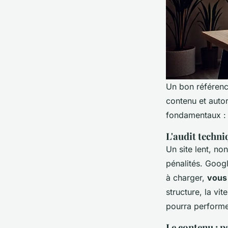
Un bon référence
contenu et autor
fondamentaux :
L'audit techni
Un site lent, no
pénalités. Googl
à charger,
vous 
structure, la vit
pourra performe
Le contenu : p