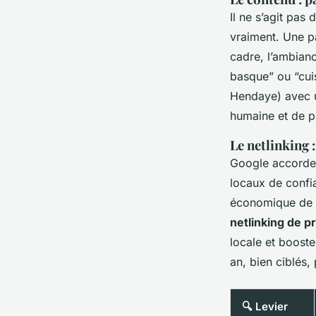
Il ne s’agit pas 
vraiment. Une pa
cadre, l’ambian
basque” ou “cuis
Hendaye) avec un
humaine et de p
Le netlinking 
Google accorde u
locaux de confi
économique de B
netlinking de p
locale et boost
an, bien ciblés,
🔍 Levier