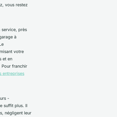
z, vous restez
n
service,
près
 garage à
Le
misant votre
s et en
 Pour franchir
 entreprises
urs -
suffit plus. Il
, négligent leur