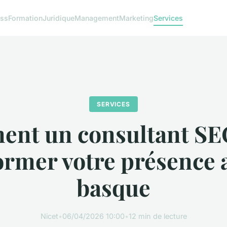
ess
Formation
Juridique
Management
Marketing
Services
SERVICES
nt un consultant SE
ormer votre présence 
basque
Nicet
•
06/04/2026 10:00
•
12 min de lecture