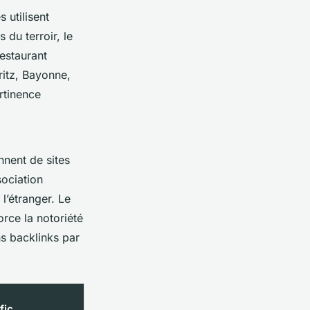
 utilisent
du terroir, le
estaurant
ritz, Bayonne,
rtinence
nnent de sites
ociation
l’étranger. Le
orce la notoriété
s backlinks par
fic