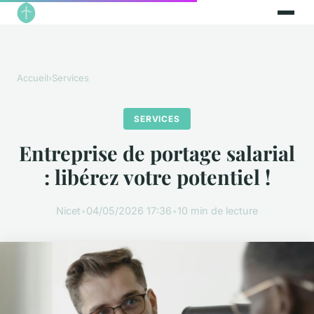
Accueil
›
Services
SERVICES
Entreprise de portage salarial
: libérez votre potentiel !
Nicet
•
04/05/2026 17:36
•
10 min de lecture